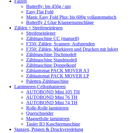
Falzen
Butterfly: bis 450g / qm
Easy Flat Fold
Magic Easy Fold Plus: bis 600g vollautomatisch
Butterfly 2 Glue Klappenumschläge
Zählen + Streifeneinlegen
Streifeneinleger
Zählmaschine CC (manuell)
F350: Zählen, Scannen, Aufspenden
F350: Zählen, Markieren und Drucken mit Inkjet
Zählmaschine Tischmodell
Zählmaschine Standmodell
Zählmaschine Doppelkopf
Zählautomat PACK MOVER A3
Zählautomat PACK MOVER LP
Paletten-Zählmaschine
Laminieren-Cellophanieren
AUTOBOND Mini 105 TH
AUTOBOND Mini 76 TH
AUTOBOND Mini 74 TH
Rolle-Rolle laminieren
Querschneider
Magnetfolie laminieren
Tauler B3 Kaschiermaschine
Stanzen, Prägen & Druckveredelung