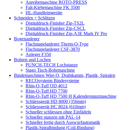
Anreibemaschine ROTO-PRESS
Falt-Klebemaschine FK 3500
HL-Handleimgeräte
Schneiden + Schlitzen
Digitaldruck-Finisher Zip-TS2L
Digitaldruck-Finisher Zip-CSCL
Digitaldruck-Finisher Zip-A3E Mark IV Pro
Bogenanleger
Flachstapelanleger Therm-O-Type
Flachstapelanleger CSF-3870
Anleger F350
Bohren und Lochen
PUNCH-TECH Lochstanze
Stago Tisch-Bohrmaschine
Bindemaschinen Wire-O, Drahtkamm, Plastik, Spiralen
RECOsystems Bindesysteme
Rhin-O-Tuff OD 4012
Rhin-O-Tuff HD 7700
Rhin-O-Tuff HD 7500 H Kalenderstanzmaschine
Schliessgerät HD 8000 (356mm)
Schliessgerät HC 8024 (610mm)
Schneller schliessen ohne Einfädeln
Schneller stanzen mit PAL-14
Schneller fertig durch Auswurfautomatik
Plastik-Spiralbindung (Coil-Bindung)