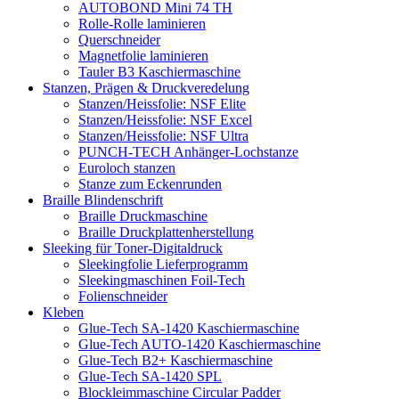
AUTOBOND Mini 74 TH
Rolle-Rolle laminieren
Querschneider
Magnetfolie laminieren
Tauler B3 Kaschiermaschine
Stanzen, Prägen & Druckveredelung
Stanzen/Heissfolie: NSF Elite
Stanzen/Heissfolie: NSF Excel
Stanzen/Heissfolie: NSF Ultra
PUNCH-TECH Anhänger-Lochstanze
Euroloch stanzen
Stanze zum Eckenrunden
Braille Blindenschrift
Braille Druckmaschine
Braille Druckplattenherstellung
Sleeking für Toner-Digitaldruck
Sleekingfolie Lieferprogramm
Sleekingmaschinen Foil-Tech
Folienschneider
Kleben
Glue-Tech SA-1420 Kaschiermaschine
Glue-Tech AUTO-1420 Kaschiermaschine
Glue-Tech B2+ Kaschiermaschine
Glue-Tech SA-1420 SPL
Blockleimmaschine Circular Padder