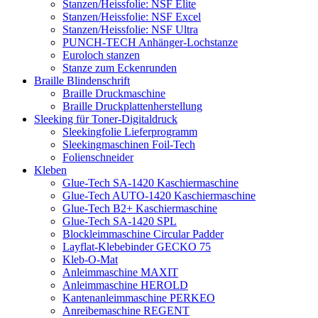
Stanzen/Heissfolie: NSF Elite
Stanzen/Heissfolie: NSF Excel
Stanzen/Heissfolie: NSF Ultra
PUNCH-TECH Anhänger-Lochstanze
Euroloch stanzen
Stanze zum Eckenrunden
Braille Blindenschrift
Braille Druckmaschine
Braille Druckplattenherstellung
Sleeking für Toner-Digitaldruck
Sleekingfolie Lieferprogramm
Sleekingmaschinen Foil-Tech
Folienschneider
Kleben
Glue-Tech SA-1420 Kaschiermaschine
Glue-Tech AUTO-1420 Kaschiermaschine
Glue-Tech B2+ Kaschiermaschine
Glue-Tech SA-1420 SPL
Blockleimmaschine Circular Padder
Layflat-Klebebinder GECKO 75
Kleb-O-Mat
Anleimmaschine MAXIT
Anleimmaschine HEROLD
Kantenanleimmaschine PERKEO
Anreibemaschine REGENT