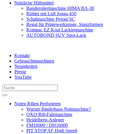
Nützliche Hilfsmittel
Banderoliermaschine HIMA BA-30
Rüttler mit Luft Jogga 450
Schälmaschine Peroni SC
Regal für Prägewerkzeuge, Stanzformen
Kompac EZ Koat Lackiermaschine
AUTOBOND SUV Spot-Lack
Kontakt
Gebrauchtmaschinen
Neuigkeiten
Presse
YouTube
Nuten Rillen Perforieren
Warum Binderhaus Nutmaschine?
OXO Rill-Falzmaschine
Heidelberg-Anleger
FM16000 / DH16000
PIT STOP AF High Speed