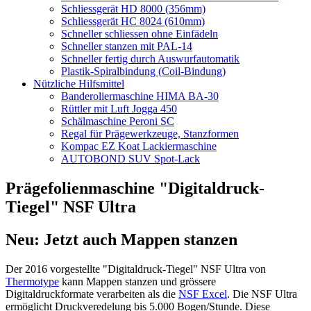
Schliessgerät HD 8000 (356mm)
Schliessgerät HC 8024 (610mm)
Schneller schliessen ohne Einfädeln
Schneller stanzen mit PAL-14
Schneller fertig durch Auswurfautomatik
Plastik-Spiralbindung (Coil-Bindung)
Nützliche Hilfsmittel
Banderoliermaschine HIMA BA-30
Rüttler mit Luft Jogga 450
Schälmaschine Peroni SC
Regal für Prägewerkzeuge, Stanzformen
Kompac EZ Koat Lackiermaschine
AUTOBOND SUV Spot-Lack
Prägefolienmaschine "Digitaldruck-
Tiegel" NSF Ultra
Neu: Jetzt auch Mappen stanzen
Der 2016 vorgestellte "Digitaldruck-Tiegel" NSF Ultra von
Thermotype
kann Mappen stanzen und grössere
Digitaldruckformate verarbeiten als die
NSF Excel
. Die NSF Ultra
ermöglicht Druckveredelung bis 5.000 Bogen/Stunde. Diese