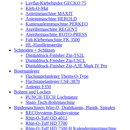
Layflat-Klebebinder GECKO 75
Kleb-O-Mat
Anleimmaschine MAXIT
Anleimmaschine HEROLD
Kantenanleimmaschine PERKEO
Anreibemaschine REGENT
Anreibemaschine ROTO-PRESS
Falt-Klebemaschine FK 3500
HL-Handleimgeräte
Schneiden + Schlitzen
Digitaldruck-Finisher Zip-TS2L
Digitaldruck-Finisher Zip-CSCL
Digitaldruck-Finisher Zip-A3E Mark IV Pro
Bogenanleger
Flachstapelanleger Therm-O-Type
Flachstapelanleger CSF-3870
Anleger F350
Bohren und Lochen
PUNCH-TECH Lochstanze
Stago Tisch-Bohrmaschine
Bindemaschinen Wire-O, Drahtkamm, Plastik, Spiralen
RECOsystems Bindesysteme
Rhin-O-Tuff OD 4012
Rhin-O-Tuff HD 7700
Rhin-O-Tuff HD 7500 H Kalenderstanzmaschine