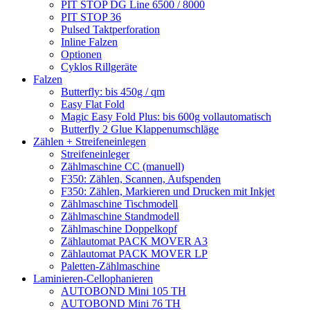
PIT STOP DG Line 6500 / 8000
PIT STOP 36
Pulsed Taktperforation
Inline Falzen
Optionen
Cyklos Rillgeräte
Falzen
Butterfly: bis 450g / qm
Easy Flat Fold
Magic Easy Fold Plus: bis 600g vollautomatisch
Butterfly 2 Glue Klappenumschläge
Zählen + Streifeneinlegen
Streifeneinleger
Zählmaschine CC (manuell)
F350: Zählen, Scannen, Aufspenden
F350: Zählen, Markieren und Drucken mit Inkjet
Zählmaschine Tischmodell
Zählmaschine Standmodell
Zählmaschine Doppelkopf
Zählautomat PACK MOVER A3
Zählautomat PACK MOVER LP
Paletten-Zählmaschine
Laminieren-Cellophanieren
AUTOBOND Mini 105 TH
AUTOBOND Mini 76 TH