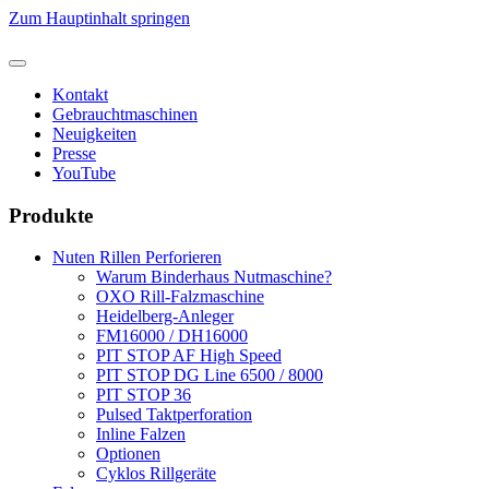
Zum Hauptinhalt springen
Kontakt
Gebrauchtmaschinen
Neuigkeiten
Presse
YouTube
Produkte
Nuten Rillen Perforieren
Warum Binderhaus Nutmaschine?
OXO Rill-Falzmaschine
Heidelberg-Anleger
FM16000 / DH16000
PIT STOP AF High Speed
PIT STOP DG Line 6500 / 8000
PIT STOP 36
Pulsed Taktperforation
Inline Falzen
Optionen
Cyklos Rillgeräte