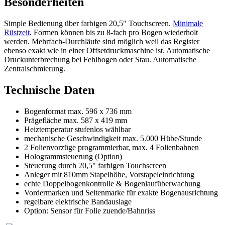
Besonderheiten
Simple Bedienung über farbigen 20,5" Touchscreen.
Minimale
Rüstzeit
. Formen können bis zu 8-fach pro Bogen wiederholt
werden. Mehrfach-Durchläufe sind möglich weil das Register
ebenso exakt wie in einer Offsetdruckmaschine ist. Automatische
Druckunterbrechung bei Fehlbogen oder Stau. Automatische
Zentralschmierung.
Technische Daten
Bogenformat max. 596 x 736 mm
Prägefläche max. 587 x 419 mm
Heiztemperatur stufenlos wählbar
mechanische Geschwindigkeit max. 5.000 Hübe/Stunde
2 Folienvorzüge programmierbar, max. 4 Folienbahnen
Hologrammsteuerung (Option)
Steuerung durch 20,5" farbigen Touchscreen
Anleger mit 810mm Stapelhöhe, Vorstapeleinrichtung
echte Doppelbogenkontrolle & Bogenlaufüberwachung
Vordermarken und Seitenmarke für exakte Bogenausrichtung
regelbare elektrische Bandauslage
Option: Sensor für Folie zuende/Bahnriss