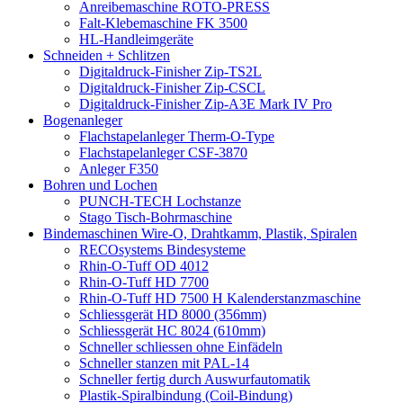
Anreibemaschine ROTO-PRESS
Falt-Klebemaschine FK 3500
HL-Handleimgeräte
Schneiden + Schlitzen
Digitaldruck-Finisher Zip-TS2L
Digitaldruck-Finisher Zip-CSCL
Digitaldruck-Finisher Zip-A3E Mark IV Pro
Bogenanleger
Flachstapelanleger Therm-O-Type
Flachstapelanleger CSF-3870
Anleger F350
Bohren und Lochen
PUNCH-TECH Lochstanze
Stago Tisch-Bohrmaschine
Bindemaschinen Wire-O, Drahtkamm, Plastik, Spiralen
RECOsystems Bindesysteme
Rhin-O-Tuff OD 4012
Rhin-O-Tuff HD 7700
Rhin-O-Tuff HD 7500 H Kalenderstanzmaschine
Schliessgerät HD 8000 (356mm)
Schliessgerät HC 8024 (610mm)
Schneller schliessen ohne Einfädeln
Schneller stanzen mit PAL-14
Schneller fertig durch Auswurfautomatik
Plastik-Spiralbindung (Coil-Bindung)