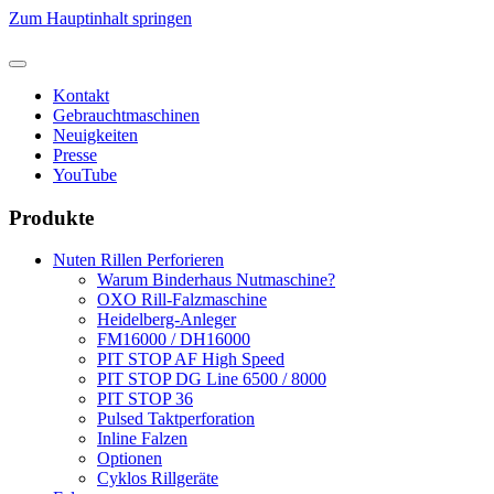
Zum Hauptinhalt springen
Kontakt
Gebrauchtmaschinen
Neuigkeiten
Presse
YouTube
Produkte
Nuten Rillen Perforieren
Warum Binderhaus Nutmaschine?
OXO Rill-Falzmaschine
Heidelberg-Anleger
FM16000 / DH16000
PIT STOP AF High Speed
PIT STOP DG Line 6500 / 8000
PIT STOP 36
Pulsed Taktperforation
Inline Falzen
Optionen
Cyklos Rillgeräte