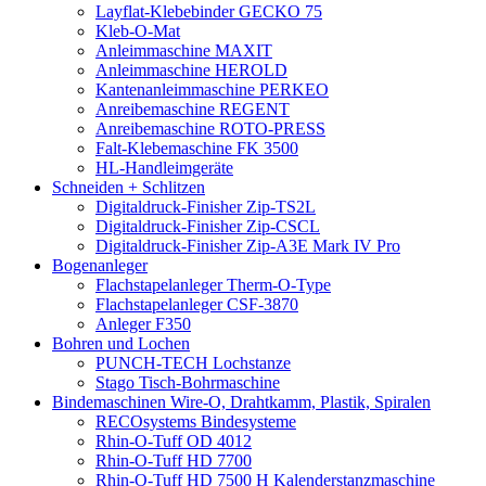
Layflat-Klebebinder GECKO 75
Kleb-O-Mat
Anleimmaschine MAXIT
Anleimmaschine HEROLD
Kantenanleimmaschine PERKEO
Anreibemaschine REGENT
Anreibemaschine ROTO-PRESS
Falt-Klebemaschine FK 3500
HL-Handleimgeräte
Schneiden + Schlitzen
Digitaldruck-Finisher Zip-TS2L
Digitaldruck-Finisher Zip-CSCL
Digitaldruck-Finisher Zip-A3E Mark IV Pro
Bogenanleger
Flachstapelanleger Therm-O-Type
Flachstapelanleger CSF-3870
Anleger F350
Bohren und Lochen
PUNCH-TECH Lochstanze
Stago Tisch-Bohrmaschine
Bindemaschinen Wire-O, Drahtkamm, Plastik, Spiralen
RECOsystems Bindesysteme
Rhin-O-Tuff OD 4012
Rhin-O-Tuff HD 7700
Rhin-O-Tuff HD 7500 H Kalenderstanzmaschine