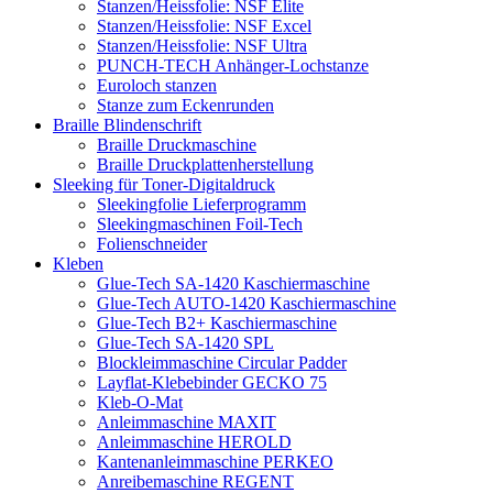
Stanzen/Heissfolie: NSF Elite
Stanzen/Heissfolie: NSF Excel
Stanzen/Heissfolie: NSF Ultra
PUNCH-TECH Anhänger-Lochstanze
Euroloch stanzen
Stanze zum Eckenrunden
Braille Blindenschrift
Braille Druckmaschine
Braille Druckplattenherstellung
Sleeking für Toner-Digitaldruck
Sleekingfolie Lieferprogramm
Sleekingmaschinen Foil-Tech
Folienschneider
Kleben
Glue-Tech SA-1420 Kaschiermaschine
Glue-Tech AUTO-1420 Kaschiermaschine
Glue-Tech B2+ Kaschiermaschine
Glue-Tech SA-1420 SPL
Blockleimmaschine Circular Padder
Layflat-Klebebinder GECKO 75
Kleb-O-Mat
Anleimmaschine MAXIT
Anleimmaschine HEROLD
Kantenanleimmaschine PERKEO
Anreibemaschine REGENT