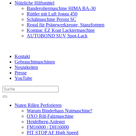
Nützliche Hilfsmittel
Banderoliermaschine HIMA BA-30
Rüttler mit Luft Jogga 450
Schälmaschine Peroni SC
Regal für Prägewerkzeuge, Stanzformen
Kompac EZ Koat Lackiermaschine
AUTOBOND SUV Spot-Lack
Kontakt
Gebrauchtmaschinen
Neuigkeiten
Presse
YouTube
Nuten Rillen Perforieren
Warum Binderhaus Nutmaschine?
OXO Rill-Falzmaschine
Heidelberg-Anleger
FM16000 / DH16000
PIT STOP AF High Speed