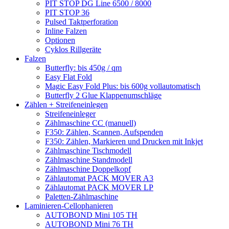
PIT STOP DG Line 6500 / 8000
PIT STOP 36
Pulsed Taktperforation
Inline Falzen
Optionen
Cyklos Rillgeräte
Falzen
Butterfly: bis 450g / qm
Easy Flat Fold
Magic Easy Fold Plus: bis 600g vollautomatisch
Butterfly 2 Glue Klappenumschläge
Zählen + Streifeneinlegen
Streifeneinleger
Zählmaschine CC (manuell)
F350: Zählen, Scannen, Aufspenden
F350: Zählen, Markieren und Drucken mit Inkjet
Zählmaschine Tischmodell
Zählmaschine Standmodell
Zählmaschine Doppelkopf
Zählautomat PACK MOVER A3
Zählautomat PACK MOVER LP
Paletten-Zählmaschine
Laminieren-Cellophanieren
AUTOBOND Mini 105 TH
AUTOBOND Mini 76 TH