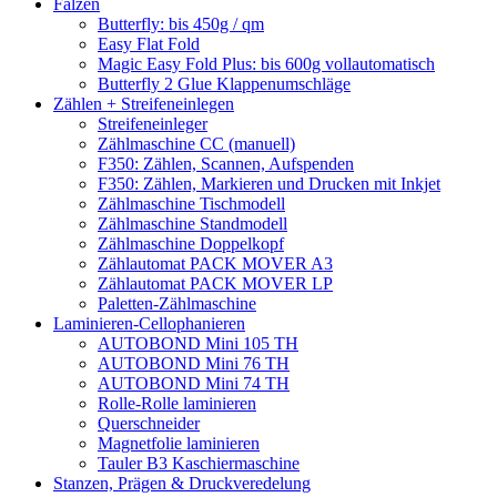
Falzen
Butterfly: bis 450g / qm
Easy Flat Fold
Magic Easy Fold Plus: bis 600g vollautomatisch
Butterfly 2 Glue Klappenumschläge
Zählen + Streifeneinlegen
Streifeneinleger
Zählmaschine CC (manuell)
F350: Zählen, Scannen, Aufspenden
F350: Zählen, Markieren und Drucken mit Inkjet
Zählmaschine Tischmodell
Zählmaschine Standmodell
Zählmaschine Doppelkopf
Zählautomat PACK MOVER A3
Zählautomat PACK MOVER LP
Paletten-Zählmaschine
Laminieren-Cellophanieren
AUTOBOND Mini 105 TH
AUTOBOND Mini 76 TH
AUTOBOND Mini 74 TH
Rolle-Rolle laminieren
Querschneider
Magnetfolie laminieren
Tauler B3 Kaschiermaschine
Stanzen, Prägen & Druckveredelung