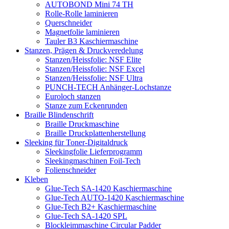
AUTOBOND Mini 74 TH
Rolle-Rolle laminieren
Querschneider
Magnetfolie laminieren
Tauler B3 Kaschiermaschine
Stanzen, Prägen & Druckveredelung
Stanzen/Heissfolie: NSF Elite
Stanzen/Heissfolie: NSF Excel
Stanzen/Heissfolie: NSF Ultra
PUNCH-TECH Anhänger-Lochstanze
Euroloch stanzen
Stanze zum Eckenrunden
Braille Blindenschrift
Braille Druckmaschine
Braille Druckplattenherstellung
Sleeking für Toner-Digitaldruck
Sleekingfolie Lieferprogramm
Sleekingmaschinen Foil-Tech
Folienschneider
Kleben
Glue-Tech SA-1420 Kaschiermaschine
Glue-Tech AUTO-1420 Kaschiermaschine
Glue-Tech B2+ Kaschiermaschine
Glue-Tech SA-1420 SPL
Blockleimmaschine Circular Padder