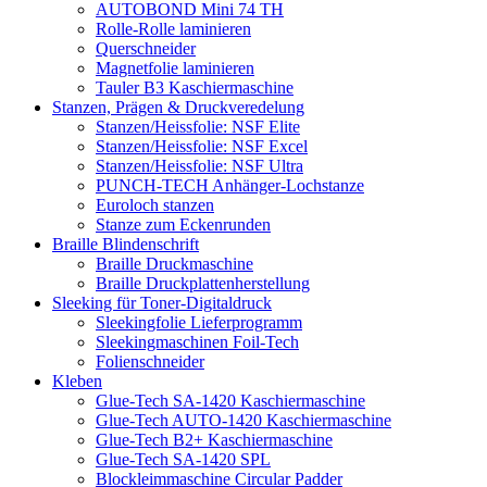
AUTOBOND Mini 74 TH
Rolle-Rolle laminieren
Querschneider
Magnetfolie laminieren
Tauler B3 Kaschiermaschine
Stanzen, Prägen & Druckveredelung
Stanzen/Heissfolie: NSF Elite
Stanzen/Heissfolie: NSF Excel
Stanzen/Heissfolie: NSF Ultra
PUNCH-TECH Anhänger-Lochstanze
Euroloch stanzen
Stanze zum Eckenrunden
Braille Blindenschrift
Braille Druckmaschine
Braille Druckplattenherstellung
Sleeking für Toner-Digitaldruck
Sleekingfolie Lieferprogramm
Sleekingmaschinen Foil-Tech
Folienschneider
Kleben
Glue-Tech SA-1420 Kaschiermaschine
Glue-Tech AUTO-1420 Kaschiermaschine
Glue-Tech B2+ Kaschiermaschine
Glue-Tech SA-1420 SPL
Blockleimmaschine Circular Padder