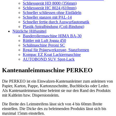
Schliessgerät HD 8000 (356mm)
Schliessgerät HC 8024 (610mm)
Schneller schliessen ohne Einfädeln
Schneller stanzen mit PAL-14
Schneller fertig durch Auswurfautomatik
Plastik-Spiralbindung (Coil-Bindung)
Nützliche Hilfsmittel
Banderoliermaschine HIMA BA-30
Rüttler mit Luft Jogga 450
Schälmaschine Peroni SC
Regal für Prägewerkzeuge, Stanzformen
Kompac EZ Koat Lackiermaschine
AUTOBOND SUV Spot-Lack
Kantenanleimmaschine PERKEO
Die PERKEO ist ein Einwalzen-Kantenanleimer zum anleimen von
Papier, Karton, Pappe, Kartonzuschnitte, Buchblocks oder Leder.
Als Kantenanleimmaschine beleimt sie nur den Rand des Produkts
mit Kaltleim bzw. Dispersionsleim.
Die Breite des Leimstreifens lässt sich von 4 bis 60mm Breite
einstellen. Die Dicke des zu beleimenden Produkts lässt sich bis
maximal 15mm einstellen.