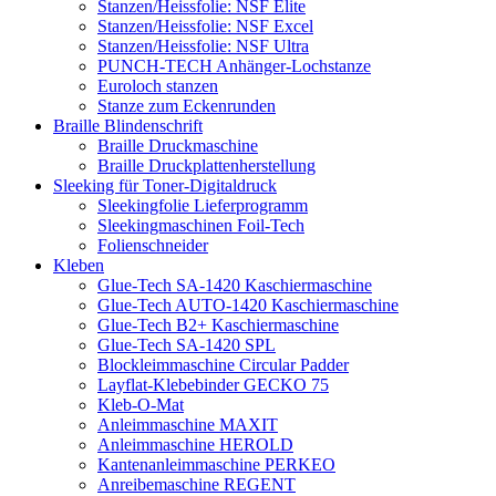
Stanzen/Heissfolie: NSF Elite
Stanzen/Heissfolie: NSF Excel
Stanzen/Heissfolie: NSF Ultra
PUNCH-TECH Anhänger-Lochstanze
Euroloch stanzen
Stanze zum Eckenrunden
Braille Blindenschrift
Braille Druckmaschine
Braille Druckplattenherstellung
Sleeking für Toner-Digitaldruck
Sleekingfolie Lieferprogramm
Sleekingmaschinen Foil-Tech
Folienschneider
Kleben
Glue-Tech SA-1420 Kaschiermaschine
Glue-Tech AUTO-1420 Kaschiermaschine
Glue-Tech B2+ Kaschiermaschine
Glue-Tech SA-1420 SPL
Blockleimmaschine Circular Padder
Layflat-Klebebinder GECKO 75
Kleb-O-Mat
Anleimmaschine MAXIT
Anleimmaschine HEROLD
Kantenanleimmaschine PERKEO
Anreibemaschine REGENT