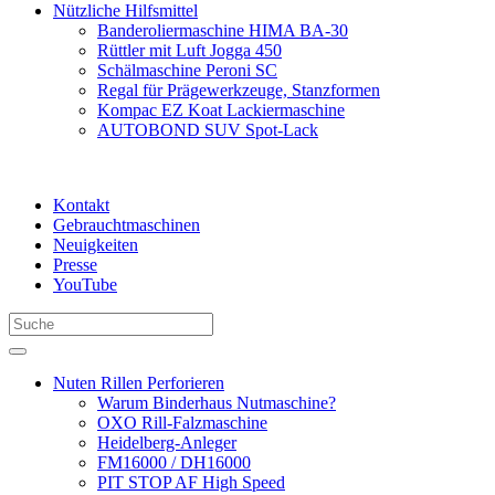
Nützliche Hilfsmittel
Banderoliermaschine HIMA BA-30
Rüttler mit Luft Jogga 450
Schälmaschine Peroni SC
Regal für Prägewerkzeuge, Stanzformen
Kompac EZ Koat Lackiermaschine
AUTOBOND SUV Spot-Lack
Kontakt
Gebrauchtmaschinen
Neuigkeiten
Presse
YouTube
Nuten Rillen Perforieren
Warum Binderhaus Nutmaschine?
OXO Rill-Falzmaschine
Heidelberg-Anleger
FM16000 / DH16000
PIT STOP AF High Speed