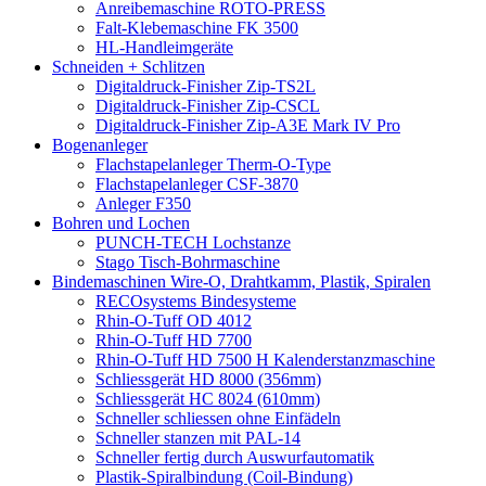
Anreibemaschine ROTO-PRESS
Falt-Klebemaschine FK 3500
HL-Handleimgeräte
Schneiden + Schlitzen
Digitaldruck-Finisher Zip-TS2L
Digitaldruck-Finisher Zip-CSCL
Digitaldruck-Finisher Zip-A3E Mark IV Pro
Bogenanleger
Flachstapelanleger Therm-O-Type
Flachstapelanleger CSF-3870
Anleger F350
Bohren und Lochen
PUNCH-TECH Lochstanze
Stago Tisch-Bohrmaschine
Bindemaschinen Wire-O, Drahtkamm, Plastik, Spiralen
RECOsystems Bindesysteme
Rhin-O-Tuff OD 4012
Rhin-O-Tuff HD 7700
Rhin-O-Tuff HD 7500 H Kalenderstanzmaschine
Schliessgerät HD 8000 (356mm)
Schliessgerät HC 8024 (610mm)
Schneller schliessen ohne Einfädeln
Schneller stanzen mit PAL-14
Schneller fertig durch Auswurfautomatik
Plastik-Spiralbindung (Coil-Bindung)