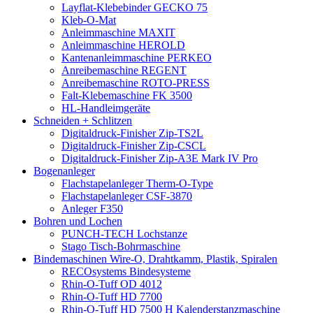
Layflat-Klebebinder GECKO 75
Kleb-O-Mat
Anleimmaschine MAXIT
Anleimmaschine HEROLD
Kantenanleimmaschine PERKEO
Anreibemaschine REGENT
Anreibemaschine ROTO-PRESS
Falt-Klebemaschine FK 3500
HL-Handleimgeräte
Schneiden + Schlitzen
Digitaldruck-Finisher Zip-TS2L
Digitaldruck-Finisher Zip-CSCL
Digitaldruck-Finisher Zip-A3E Mark IV Pro
Bogenanleger
Flachstapelanleger Therm-O-Type
Flachstapelanleger CSF-3870
Anleger F350
Bohren und Lochen
PUNCH-TECH Lochstanze
Stago Tisch-Bohrmaschine
Bindemaschinen Wire-O, Drahtkamm, Plastik, Spiralen
RECOsystems Bindesysteme
Rhin-O-Tuff OD 4012
Rhin-O-Tuff HD 7700
Rhin-O-Tuff HD 7500 H Kalenderstanzmaschine