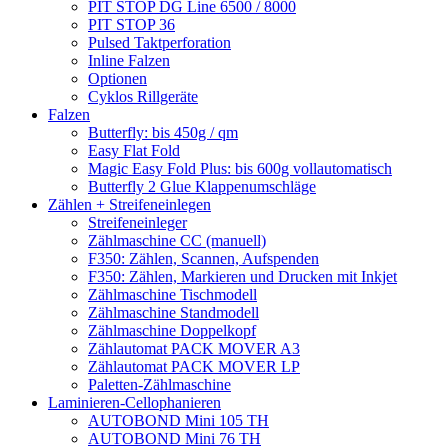
PIT STOP DG Line 6500 / 8000
PIT STOP 36
Pulsed Taktperforation
Inline Falzen
Optionen
Cyklos Rillgeräte
Falzen
Butterfly: bis 450g / qm
Easy Flat Fold
Magic Easy Fold Plus: bis 600g vollautomatisch
Butterfly 2 Glue Klappenumschläge
Zählen + Streifeneinlegen
Streifeneinleger
Zählmaschine CC (manuell)
F350: Zählen, Scannen, Aufspenden
F350: Zählen, Markieren und Drucken mit Inkjet
Zählmaschine Tischmodell
Zählmaschine Standmodell
Zählmaschine Doppelkopf
Zählautomat PACK MOVER A3
Zählautomat PACK MOVER LP
Paletten-Zählmaschine
Laminieren-Cellophanieren
AUTOBOND Mini 105 TH
AUTOBOND Mini 76 TH