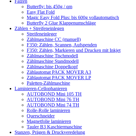
Falzen
Butterfly: bis 450g / qm
Easy Flat Fold
Magic Easy Fold Plus: bis 600g vollautomatisch
Butterfly 2 Glue Klappenumschläge
Zählen + Streifeneinlegen
Streifeneinleger
Zählmaschine CC (manuell)
F350: Zählen, Scannen, Aufspenden
F350: Zählen, Markieren und Drucken mit Inkjet
Zählmaschine Tischmodell
Zählmaschine Standmodell
Zählmaschine Doppelkopf
Zählautomat PACK MOVER A3
Zählautomat PACK MOVER LP
Paletten-Zählmaschine
Laminieren-Cellophanieren
AUTOBOND Mini 105 TH
AUTOBOND Mini 76 TH
AUTOBOND Mini 74 TH
Rolle-Rolle laminieren
Querschneider
Magnetfolie laminieren
Tauler B3 Kaschiermaschine
Stanzen, Prägen & Druckveredelung