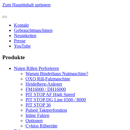
Zum Hauptinhalt springen
Kontakt
Gebrauchtmaschinen
Neuigkeiten
Presse
YouTube
Produkte
Nuten Rillen Perforieren
Warum Binderhaus Nutmaschine?
OXO Rill-Falzmaschine
Heidelberg-Anleger
FM16000 / DH16000
PIT STOP AF High Speed
PIT STOP DG Line 6500 / 8000
PIT STOP 36
Pulsed Taktperforation
Inline Falzen
Optionen
Cyklos Rillgeräte