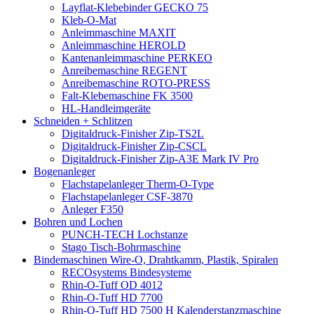
Layflat-Klebebinder GECKO 75
Kleb-O-Mat
Anleimmaschine MAXIT
Anleimmaschine HEROLD
Kantenanleimmaschine PERKEO
Anreibemaschine REGENT
Anreibemaschine ROTO-PRESS
Falt-Klebemaschine FK 3500
HL-Handleimgeräte
Schneiden + Schlitzen
Digitaldruck-Finisher Zip-TS2L
Digitaldruck-Finisher Zip-CSCL
Digitaldruck-Finisher Zip-A3E Mark IV Pro
Bogenanleger
Flachstapelanleger Therm-O-Type
Flachstapelanleger CSF-3870
Anleger F350
Bohren und Lochen
PUNCH-TECH Lochstanze
Stago Tisch-Bohrmaschine
Bindemaschinen Wire-O, Drahtkamm, Plastik, Spiralen
RECOsystems Bindesysteme
Rhin-O-Tuff OD 4012
Rhin-O-Tuff HD 7700
Rhin-O-Tuff HD 7500 H Kalenderstanzmaschine