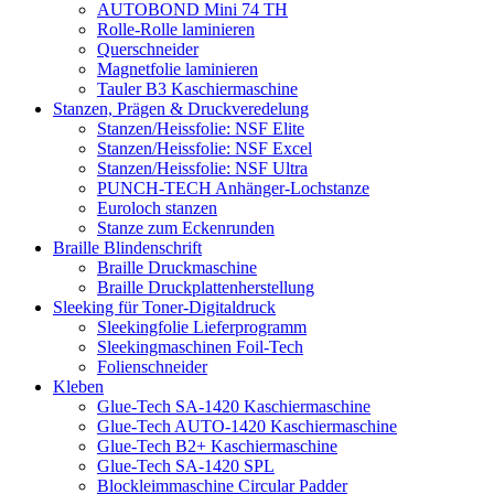
AUTOBOND Mini 74 TH
Rolle-Rolle laminieren
Querschneider
Magnetfolie laminieren
Tauler B3 Kaschiermaschine
Stanzen, Prägen & Druckveredelung
Stanzen/Heissfolie: NSF Elite
Stanzen/Heissfolie: NSF Excel
Stanzen/Heissfolie: NSF Ultra
PUNCH-TECH Anhänger-Lochstanze
Euroloch stanzen
Stanze zum Eckenrunden
Braille Blindenschrift
Braille Druckmaschine
Braille Druckplattenherstellung
Sleeking für Toner-Digitaldruck
Sleekingfolie Lieferprogramm
Sleekingmaschinen Foil-Tech
Folienschneider
Kleben
Glue-Tech SA-1420 Kaschiermaschine
Glue-Tech AUTO-1420 Kaschiermaschine
Glue-Tech B2+ Kaschiermaschine
Glue-Tech SA-1420 SPL
Blockleimmaschine Circular Padder