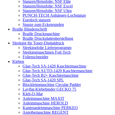
Stanzen/Heissfolie: NSF Elite
Stanzen/Heissfolie: NSF Excel
Stanzen/Heissfolie: NSF Ultra
PUNCH-TECH Anhänger-Lochstanze
Euroloch stanzen
Stanze zum Eckenrunden
Braille Blindenschrift
Braille Druckmaschine
Braille Druckplattenherstellung
Sleeking für Toner-Digitaldruck
Sleekingfolie Lieferprogramm
Sleekingmaschinen Foil-Tech
Folienschneider
Kleben
Glue-Tech SA-1420 Kaschiermaschine
Glue-Tech AUTO-1420 Kaschiermaschine
Glue-Tech B2+ Kaschiermaschine
Glue-Tech SA-1420 SPL
Blockleimmaschine Circular Padder
Layflat-Klebebinder GECKO 75
Kleb-O-Mat
Anleimmaschine MAXIT
Anleimmaschine HEROLD
Kantenanleimmaschine PERKEO
Anreibemaschine REGENT