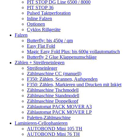
PIT STOP DG Line 6500 / 8000
PIT STOP 36
Pulsed Taktperforation
Inline Falzen
Optionen
Cyklos Rillgeräte
Falzen
Butterfly: bis 450g / qm
Easy Flat Fold
Magic Easy Fold Plus: bis 600g vollautomatisch
Butterfly 2 Glue Klappenumschläge
Zählen + Streifeneinlegen
Streifeneinleger
Zählmaschine CC (manuell)
F350: Zählen, Scannen, Aufspenden
F350: Zählen, Markieren und Drucken mit Inkjet
Zählmaschine Tischmodell
Zählmaschine Standmodell
Zählmaschine Doppelkopf
Zählautomat PACK MOVER A3
Zählautomat PACK MOVER LP
Paletten-Zählmaschine
Laminieren-Cellophanieren
AUTOBOND Mini 105 TH
AUTOBOND Mini 76 TH