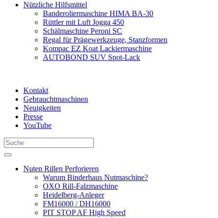
Nützliche Hilfsmittel
Banderoliermaschine HIMA BA-30
Rüttler mit Luft Jogga 450
Schälmaschine Peroni SC
Regal für Prägewerkzeuge, Stanzformen
Kompac EZ Koat Lackiermaschine
AUTOBOND SUV Spot-Lack
Kontakt
Gebrauchtmaschinen
Neuigkeiten
Presse
YouTube
Nuten Rillen Perforieren
Warum Binderhaus Nutmaschine?
OXO Rill-Falzmaschine
Heidelberg-Anleger
FM16000 / DH16000
PIT STOP AF High Speed