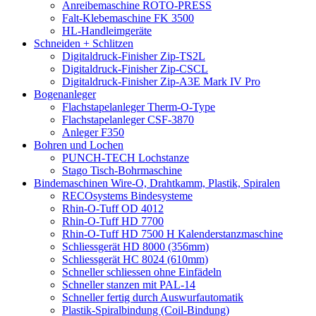
Anreibemaschine ROTO-PRESS
Falt-Klebemaschine FK 3500
HL-Handleimgeräte
Schneiden + Schlitzen
Digitaldruck-Finisher Zip-TS2L
Digitaldruck-Finisher Zip-CSCL
Digitaldruck-Finisher Zip-A3E Mark IV Pro
Bogenanleger
Flachstapelanleger Therm-O-Type
Flachstapelanleger CSF-3870
Anleger F350
Bohren und Lochen
PUNCH-TECH Lochstanze
Stago Tisch-Bohrmaschine
Bindemaschinen Wire-O, Drahtkamm, Plastik, Spiralen
RECOsystems Bindesysteme
Rhin-O-Tuff OD 4012
Rhin-O-Tuff HD 7700
Rhin-O-Tuff HD 7500 H Kalenderstanzmaschine
Schliessgerät HD 8000 (356mm)
Schliessgerät HC 8024 (610mm)
Schneller schliessen ohne Einfädeln
Schneller stanzen mit PAL-14
Schneller fertig durch Auswurfautomatik
Plastik-Spiralbindung (Coil-Bindung)