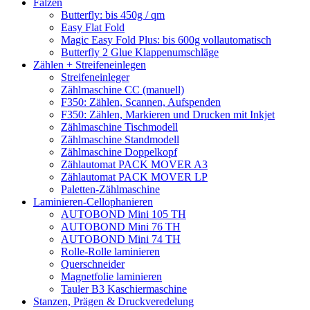
Falzen
Butterfly: bis 450g / qm
Easy Flat Fold
Magic Easy Fold Plus: bis 600g vollautomatisch
Butterfly 2 Glue Klappenumschläge
Zählen + Streifeneinlegen
Streifeneinleger
Zählmaschine CC (manuell)
F350: Zählen, Scannen, Aufspenden
F350: Zählen, Markieren und Drucken mit Inkjet
Zählmaschine Tischmodell
Zählmaschine Standmodell
Zählmaschine Doppelkopf
Zählautomat PACK MOVER A3
Zählautomat PACK MOVER LP
Paletten-Zählmaschine
Laminieren-Cellophanieren
AUTOBOND Mini 105 TH
AUTOBOND Mini 76 TH
AUTOBOND Mini 74 TH
Rolle-Rolle laminieren
Querschneider
Magnetfolie laminieren
Tauler B3 Kaschiermaschine
Stanzen, Prägen & Druckveredelung