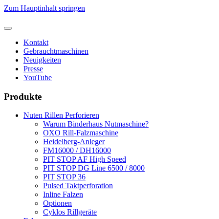
Zum Hauptinhalt springen
Kontakt
Gebrauchtmaschinen
Neuigkeiten
Presse
YouTube
Produkte
Nuten Rillen Perforieren
Warum Binderhaus Nutmaschine?
OXO Rill-Falzmaschine
Heidelberg-Anleger
FM16000 / DH16000
PIT STOP AF High Speed
PIT STOP DG Line 6500 / 8000
PIT STOP 36
Pulsed Taktperforation
Inline Falzen
Optionen
Cyklos Rillgeräte